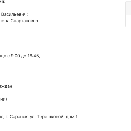
ия
:
 Васильевич;
нера Спартаковна.
ца с 9:00 до 16:45,
раждан
ии)
, г. Саранск, ул. Терешковой, дом 1