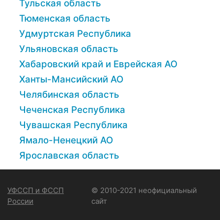
Тульская область
Тюменская область
Удмуртская Республика
Ульяновская область
Хабаровский край и Еврейская АО
Ханты-Мансийский АО
Челябинская область
Чеченская Республика
Чувашская Республика
Ямало-Ненецкий АО
Ярославская область
УФССП и ФССП
© 2010-2021 неофициальный
России
сайт