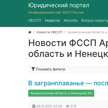
Юридический портал
Неофициальный сайт ФССП России
УФССП
Новости
Жалоба
Вопрос юристу
Новости УФССП
Архангельская область 
Новости ФССП Ар
область и Ненец
Показать фильтр
В загранплаванье — пос
Архангельская область и Ненецкий АО
06.10.2021
22:05
379