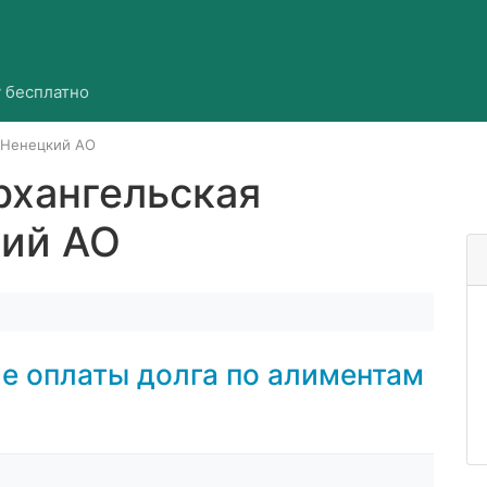
 бесплатно
и Ненецкий АО
хангельская
кий АО
ле оплаты долга по алиментам